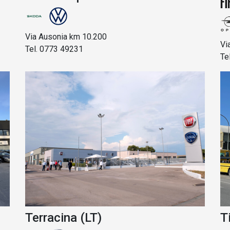
Via Ausonia km 10.200
Vi
Tel. 0773 49231
Te
Terracina (LT)
T