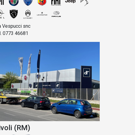
a Vespucci snc
l. 0773 46681
ivoli (RM)